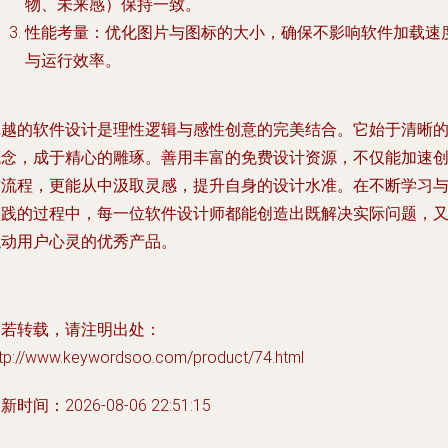
物、未来感）保持一致。
性能考量
：优化图片与图标的大小，确保不影响软件加载速
与运行效率。
卓越的软件设计是理性逻辑与感性创意的完美结合。它始于清晰
概念，成于精心的雕琢。善用丰富的免费设计资源，不仅能加速
作流程，更能从中汲取灵感，提升自身的设计水准。在不断学习
实践的过程中，每一位软件设计师都能创造出既解决实际问题，
触动用户心灵的优秀产品。
如若转载，请注明出处：
ttp://www.keywordsoo.com/product/74.html
新时间：2026-08-06 22:51:15