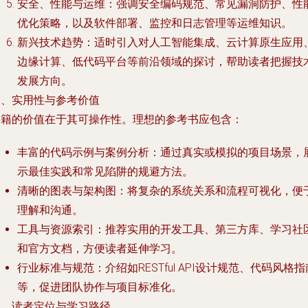
安全、性能与运维
：强调安全编码规范、常见漏洞防护、性
优化策略，以及软件部署、监控和日志管理等运维知识。
新兴技术趋势
：适时引入对人工智能集成、云计算原生应用
边缘计算、低代码平台等前沿领域的探讨，帮助读者把握技
发展方向。
二、实用性与参考价值
书籍的价值在于其可操作性。理想的参考书应包含：
丰富的代码示例与案例分析
：通过真实或模拟的项目场景，
示最佳实践和常见陷阱的规避方法。
清晰的图表与架构图
：将复杂的系统关系和流程可视化，便
理解和沟通。
工具与资源索引
：推荐实用的开发工具、第三方库、学习社
和官方文档，方便读者延伸学习。
行业标准与规范
：介绍如RESTful API设计规范、代码风格指
等，促进团队协作与项目标准化。
三、读者定位与学习路径